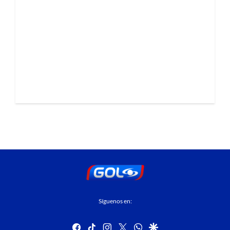
Síguenos en:
facebook
tiktok
instagram
twitter
whatsapp
google