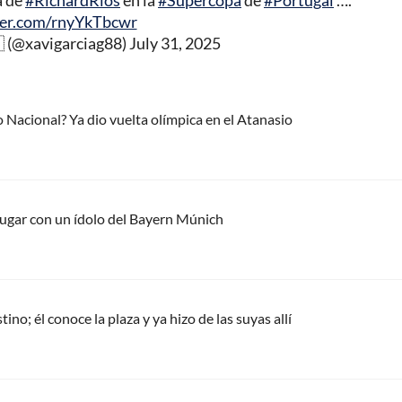
a de
#RichardRíos
en la
#Supercopa
de
#Portugal
….
ter.com/rnyYkTbcwr
🇨🇴 (@xavigarciag88)
July 31, 2025
o Nacional? Ya dio vuelta olímpica en el Atanasio
 jugar con un ídolo del Bayern Múnich
no; él conoce la plaza y ya hizo de las suyas allí