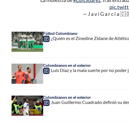
La molestia de
#LuisSuarez
, tras entrad
pic.twit
— J a v i G a r c í a 
Fútbol Colombiano
¿Quién es el Zinedine Zidane de Atlétic
Colombianos en el exterior
Luis Díaz y la mala suerte por no poder
Colombianos en el exterior
Juan Guillermo Cuadrado definió su desti