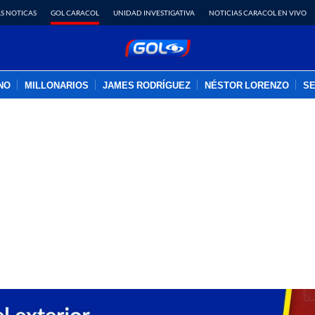
S NOTICAS
GOL CARACOL
UNIDAD INVESTIGATIVA
NOTICIAS CARACOL EN VIVO
INO
MILLONARIOS
JAMES RODRÍGUEZ
NÉSTOR LORENZO
SE
PUBLICIDAD