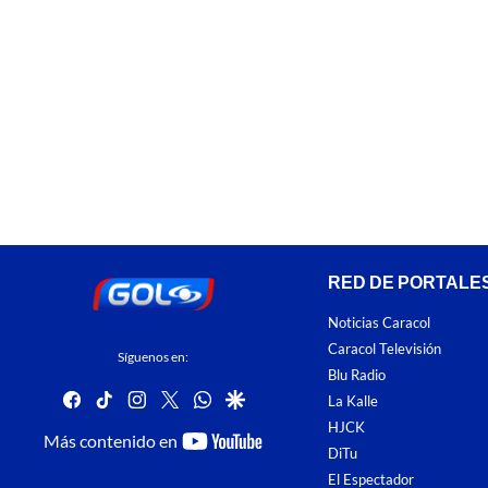
RED DE PORTALE
Noticias Caracol
Caracol Televisión
Síguenos en:
Blu Radio
facebook
tiktok
instagram
twitter
whatsapp
google
La Kalle
HJCK
youtube-
Más contenido en
DiTu
footer
El Espectador