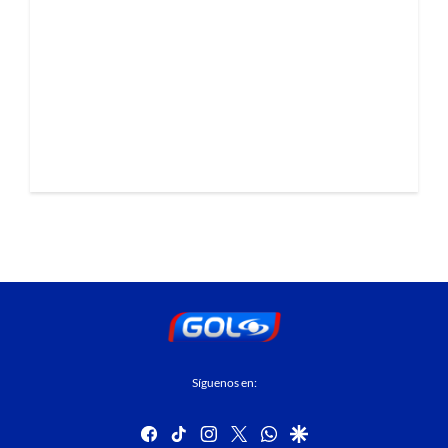
Síguenos en:
facebook
tiktok
instagram
twitter
whatsapp
google