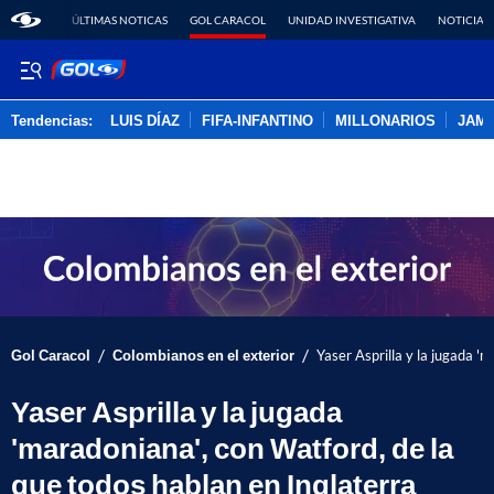
ÚLTIMAS NOTICAS
GOL CARACOL
UNIDAD INVESTIGATIVA
NOTICIAS
Tendencias:
LUIS DÍAZ
FIFA-INFANTINO
MILLONARIOS
JAM
PUBLICIDAD
/
/
Gol Caracol
Colombianos en el exterior
Yaser Asprilla y la jugada '
Yaser Asprilla y la jugada
'maradoniana', con Watford, de la
que todos hablan en Inglaterra