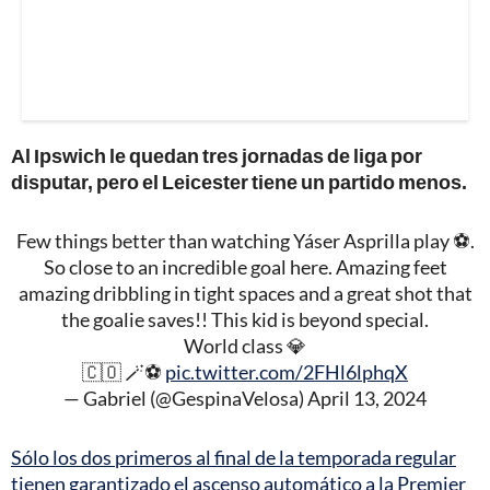
Al Ipswich le quedan tres jornadas de liga por
disputar, pero el Leicester tiene un partido menos.
Few things better than watching Yáser Asprilla play ⚽️.
So close to an incredible goal here. Amazing feet
amazing dribbling in tight spaces and a great shot that
the goalie saves!! This kid is beyond special.
World class 💎
🇨🇴 🪄⚽️
pic.twitter.com/2FHl6lphqX
— Gabriel (@GespinaVelosa)
April 13, 2024
Sólo los dos primeros al final de la temporada regular
tienen garantizado el ascenso automático a la Premier