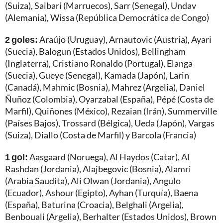
(Suiza), Saibari (Marruecos), Sarr (Senegal), Undav
(Alemania), Wissa (República Democrática de Congo)
2 goles:
Araújo (Uruguay), Arnautovic (Austria), Ayari
(Suecia), Balogun (Estados Unidos), Bellingham
(Inglaterra), Cristiano Ronaldo (Portugal), Elanga
(Suecia), Gueye (Senegal), Kamada (Japón), Larin
(Canadá), Mahmic (Bosnia), Mahrez (Argelia), Daniel
Ñuñoz (Colombia), Oyarzabal (España), Pépé (Costa de
Marfil), Quiñones (México), Rezaian (Irán), Summerville
(Países Bajos), Trossard (Bélgica), Ueda (Japón), Vargas
(Suiza), Diallo (Costa de Marfil) y Barcola (Francia)
1 gol:
Aasgaard (Noruega), Al Haydos (Catar), Al
Rashdan (Jordania), Alajbegovic (Bosnia), Alamri
(Arabia Saudita), Ali Olwan (Jordania), Angulo
(Ecuador), Ashour (Egipto), Ayhan (Turquía), Baena
(España), Baturina (Croacia), Belghali (Argelia),
Benbouali (Argelia), Berhalter (Estados Unidos), Brown