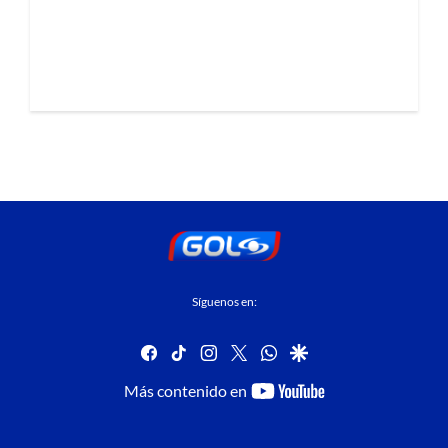
Síguenos en:
facebook
tiktok
instagram
twitter
whatsapp
google
youtube-
Más contenido en
footer