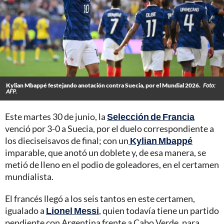
Kylian Mbappé festejando anotación contra Suecia, por el Mundial 2026.
Foto:
AFP.
Este martes 30 de junio, la
Selección de Francia
venció por 3-0 a Suecia, por el duelo correspondiente a
los dieciseisavos de final; con un
Kylian Mbappé
imparable, que anotó un doblete y, de esa manera, se
metió de lleno en el podio de goleadores, en el certamen
mundialista.
El francés llegó a los seis tantos en este certamen,
igualado a
Lionel Messi
, quien todavía tiene un partido
pendiente con Argentina frente a Cabo Verde, para