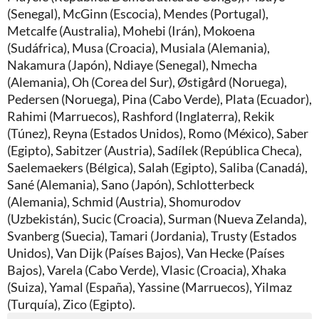
(Senegal), McGinn (Escocia), Mendes (Portugal),
Metcalfe (Australia), Mohebi (Irán), Mokoena
(Sudáfrica), Musa (Croacia), Musiala (Alemania),
Nakamura (Japón), Ndiaye (Senegal), Nmecha
(Alemania), Oh (Corea del Sur), Østigård (Noruega),
Pedersen (Noruega), Pina (Cabo Verde), Plata (Ecuador),
Rahimi (Marruecos), Rashford (Inglaterra), Rekik
(Túnez), Reyna (Estados Unidos), Romo (México), Saber
(Egipto), Sabitzer (Austria), Sadílek (República Checa),
Saelemaekers (Bélgica), Salah (Egipto), Saliba (Canadá),
Sané (Alemania), Sano (Japón), Schlotterbeck
(Alemania), Schmid (Austria), Shomurodov
(Uzbekistán), Sucic (Croacia), Surman (Nueva Zelanda),
Svanberg (Suecia), Tamari (Jordania), Trusty (Estados
Unidos), Van Dijk (Países Bajos), Van Hecke (Países
Bajos), Varela (Cabo Verde), Vlasic (Croacia), Xhaka
(Suiza), Yamal (España), Yassine (Marruecos), Yilmaz
(Turquía), Zico (Egipto).