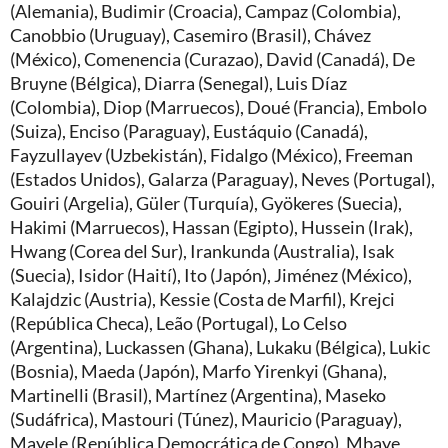
(Alemania), Budimir (Croacia), Campaz (Colombia),
Canobbio (Uruguay), Casemiro (Brasil), Chávez
(México), Comenencia (Curazao), David (Canadá), De
Bruyne (Bélgica), Diarra (Senegal), Luis Díaz
(Colombia), Diop (Marruecos), Doué (Francia), Embolo
(Suiza), Enciso (Paraguay), Eustáquio (Canadá),
Fayzullayev (Uzbekistán), Fidalgo (México), Freeman
(Estados Unidos), Galarza (Paraguay), Neves (Portugal),
Gouiri (Argelia), Güler (Turquía), Gyökeres (Suecia),
Hakimi (Marruecos), Hassan (Egipto), Hussein (Irak),
Hwang (Corea del Sur), Irankunda (Australia), Isak
(Suecia), Isidor (Haití), Ito (Japón), Jiménez (México),
Kalajdzic (Austria), Kessie (Costa de Marfil), Krejci
(República Checa), Leão (Portugal), Lo Celso
(Argentina), Luckassen (Ghana), Lukaku (Bélgica), Lukic
(Bosnia), Maeda (Japón), Marfo Yirenkyi (Ghana),
Martinelli (Brasil), Martínez (Argentina), Maseko
(Sudáfrica), Mastouri (Túnez), Mauricio (Paraguay),
Mayele (República Democrática de Congo), Mbaye