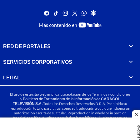
facebook
tiktok
instagram
twitter
whatsapp
google
youtube-
Más contenido en
footer
RED DE PORTALES
SERVICIOS CORPORATIVOS
LEGAL
El uso de este sitio web implica la aceptación de los
Términos y condiciones
y
Políticas de Tratamiento de la Información
de
CARACOL
TELEVISIÓN S.A.
Todos los Derechos Reservados D.R.A. Prohibida su
reproducción total o parcial, así como su traducción a cualquier idioma sin
autorización escrita de su titular. Reproduction in whole or in part, or
cl
translation without written permission is prohibited. All rights reserved
2025.
PUBLICIDA
MIEMBRO DE: