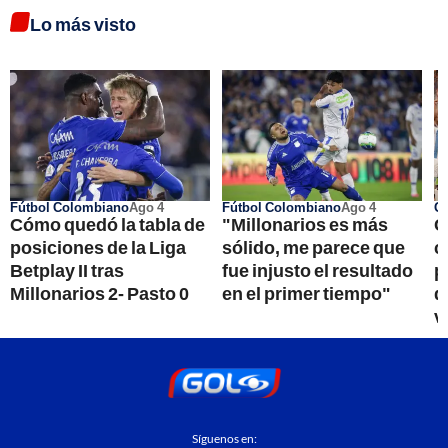
Lo más visto
Fútbol Colombiano
Ago 4
Fútbol Colombiano
Ago 4
Go
Cómo quedó la tabla de
"Millonarios es más
C
posiciones de la Liga
sólido, me parece que
c
Betplay II tras
fue injusto el resultado
p
Millonarios 2- Pasto 0
en el primer tiempo"
d
v
Síguenos en: