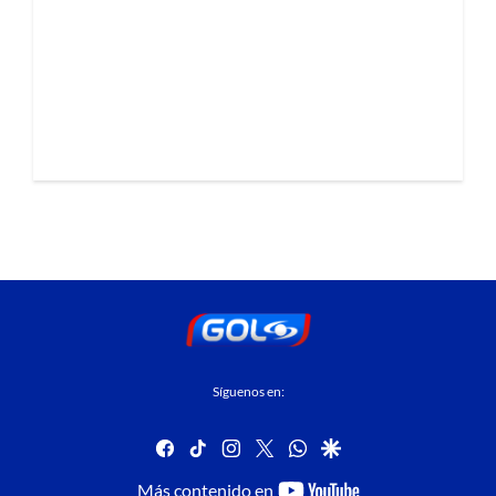
Síguenos en:
facebook
tiktok
instagram
twitter
whatsapp
google
youtube-
Más contenido en