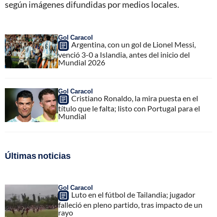
según imágenes difundidas por medios locales.
Gol Caracol
Argentina, con un gol de Lionel Messi,
venció 3-0 a Islandia, antes del inicio del
Mundial 2026
Gol Caracol
Cristiano Ronaldo, la mira puesta en el
título que le falta; listo con Portugal para el
Mundial
Últimas noticias
Gol Caracol
Luto en el fútbol de Tailandia; jugador
falleció en pleno partido, tras impacto de un
rayo