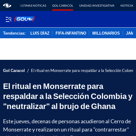
ÚLTIMAS NOTICAS
GOL CARACOL
UNIDAD INVESTIGATIVA
NOTICIAS
Tendencias:
LUIS DÍAZ
FIFA-INFANTINO
MILLONARIOS
JAM
PUBLICIDAD
/
Gol Caracol
El ritual en Monserrate para respaldar a la Selección Colombi
El ritual en Monserrate para
respaldar a la Selección Colombia y
"neutralizar" al brujo de Ghana
Este jueves, decenas de personas acudieron al Cerro de
Monserrate y realizaron un ritual para "contrarrestar"