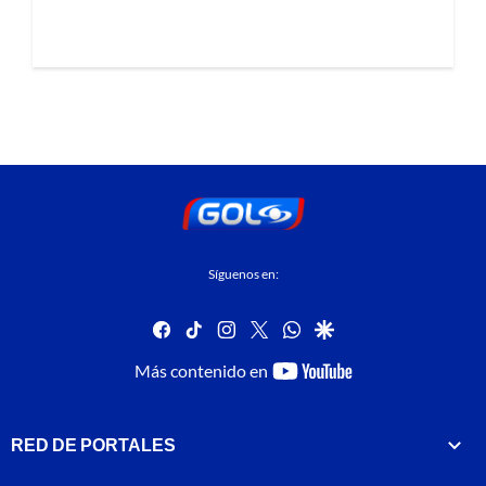
Síguenos en:
facebook
tiktok
instagram
twitter
whatsapp
google
youtube-
Más contenido en
footer
RED DE PORTALES