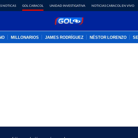
S NOTICAS
GOL CARACOL
UNIDAD INVESTIGATIVA
NOTICIAS CARACOL EN VIVO
INO
MILLONARIOS
JAMES RODRÍGUEZ
NÉSTOR LORENZO
SE
PUBLICIDAD