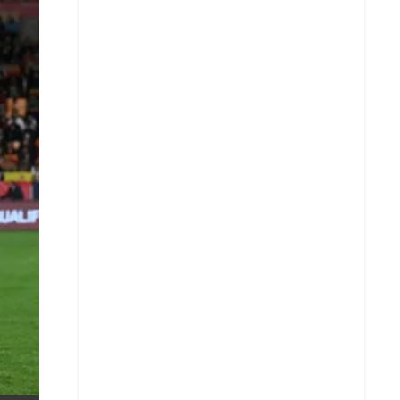
X
Whatsapp