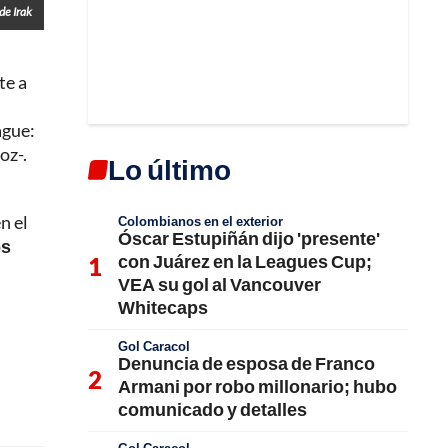
de Irak
te a
ague:
oz-.
Lo último
n el
Colombianos en el exterior
Óscar Estupiñán dijo 'presente'
os
con Juárez en la Leagues Cup;
VEA su gol al Vancouver
Whitecaps
Gol Caracol
Denuncia de esposa de Franco
Armani por robo millonario; hubo
comunicado y detalles