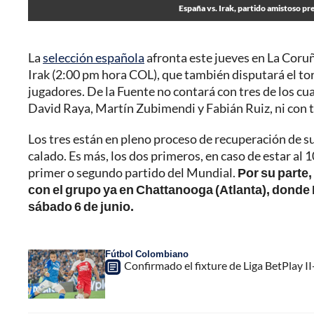
España vs. Irak, partido amistoso pr
La
selección española
afronta este jueves en La Coruñ
Irak (2:00 pm hora COL), que también disputará el torn
jugadores. De la Fuente no contará con tres de los cu
David Raya, Martín Zubimendi y Fabián Ruiz, ni con 
Los tres están en pleno proceso de recuperación de s
calado. Es más, los dos primeros, en caso de estar al 1
primer o segundo partido del Mundial.
Por su parte
con el grupo ya en Chattanooga (Atlanta), donde
sábado 6 de junio.
Fútbol Colombiano
Confirmado el fixture de Liga BetPlay II