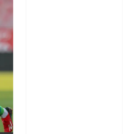
X
Whatsapp