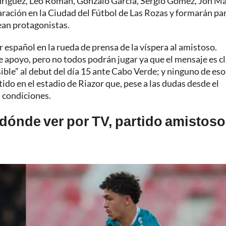
dríguez, Leo Román, Gonzalo García, Sergio Gómez, Jon Ma
aración en la Ciudad del Fútbol de Las Rozas y formarán pa
sean protagonistas.
r español en la rueda de prensa de la víspera al amistoso.
e apoyo, pero no todos podrán jugar ya que el mensaje es cl
sible” al debut del día 15 ante Cabo Verde; y ninguno de eso
ido en el estadio de Riazor que, pese a las dudas desde el
s condiciones.
 dónde ver por TV, partido amistoso