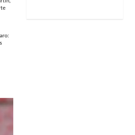
rtín,
rte
aro:
s