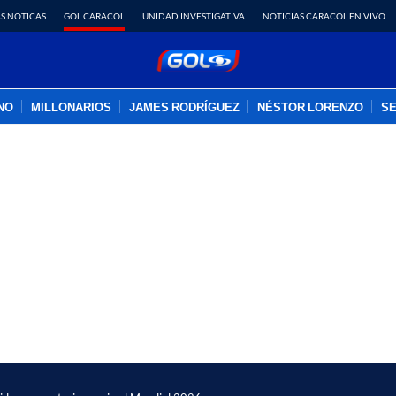
S NOTICAS
GOL CARACOL
UNIDAD INVESTIGATIVA
NOTICIAS CARACOL EN VIVO
INO
MILLONARIOS
JAMES RODRÍGUEZ
NÉSTOR LORENZO
SE
PUBLICIDAD