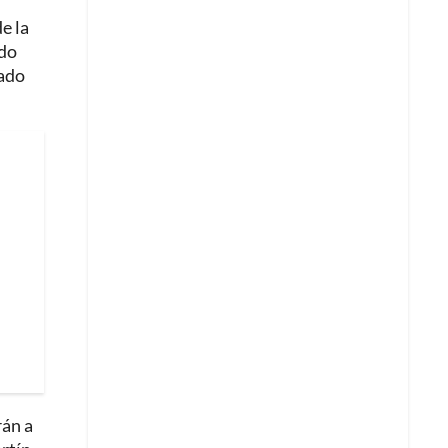
e la
ndo
sado
rán a