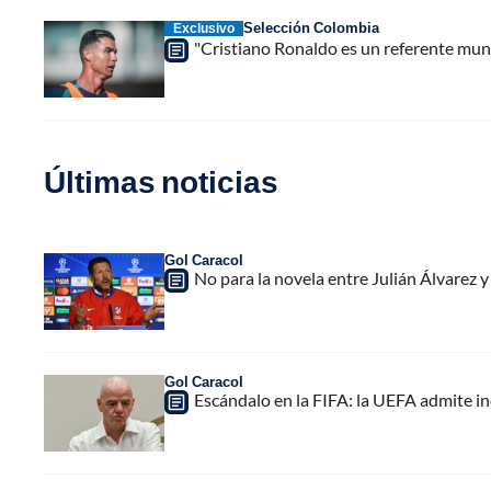
Selección Colombia
Exclusivo
"Cristiano Ronaldo es un referente mu
Últimas noticias
Gol Caracol
No para la novela entre Julián Álvarez y
Gol Caracol
Escándalo en la FIFA: la UEFA admite i