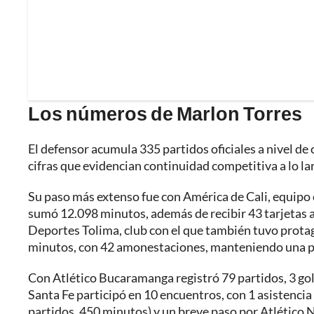
Los números de Marlon Torres
El defensor acumula 335 partidos oficiales a nivel de
cifras que evidencian continuidad competitiva a lo l
Su paso más extenso fue con América de Cali, equipo e
sumó 12.098 minutos, además de recibir 43 tarjetas ama
Deportes Tolima, club con el que también tuvo prota
minutos, con 42 amonestaciones, manteniendo una pre
Con Atlético Bucaramanga registró 79 partidos, 3 gol
Santa Fe participó en 10 encuentros, con 1 asistenci
partidos, 450 minutos) y un breve paso por Atlético N