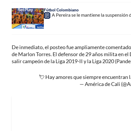
Fútbol Colombiano
A Pereira se le mantiene la suspensión 
De inmediato, el posteo fue ampliamente comentado po
de Marlon Torres. El defensor de 29 años milita en el
salir campeón de la Liga 2019-II y la Liga 2020 (Pande
💘 Hay amores que siempre encuentran la
— América de Cali (@