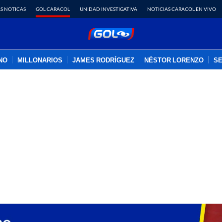
S NOTICAS
GOL CARACOL
UNIDAD INVESTIGATIVA
NOTICIAS CARACOL EN VIVO
INO
MILLONARIOS
JAMES RODRÍGUEZ
NÉSTOR LORENZO
SE
PUBLICIDAD