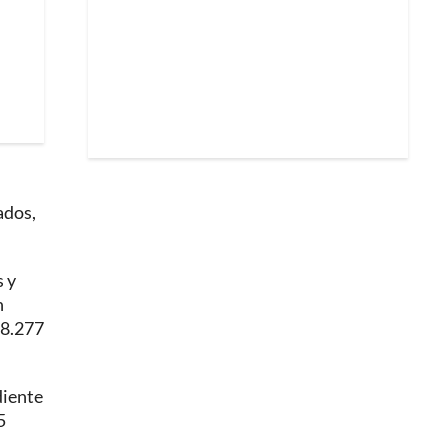
ados,
s y
n
 8.277
diente
5