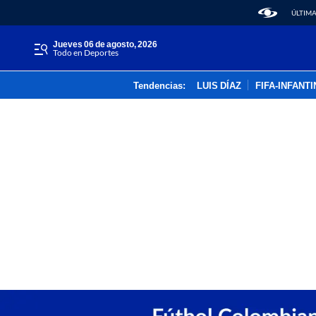
ÚLTIMA
jueves 06 de agosto, 2026
Todo en Deportes
Tendencias:
LUIS DÍAZ
FIFA-INFANT