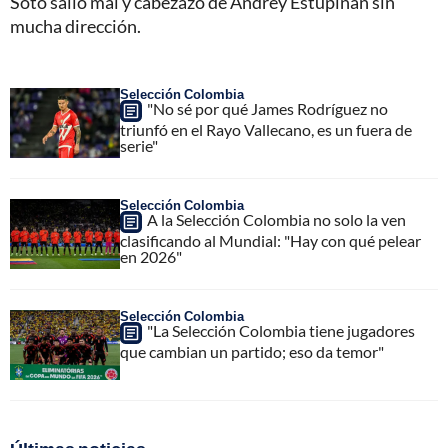
Soto salió mal y cabezazo de Andrey Estupiñán sin
mucha dirección.
Selección Colombia
"No sé por qué James Rodríguez no
triunfó en el Rayo Vallecano, es un fuera de
serie"
Selección Colombia
A la Selección Colombia no solo la ven
clasificando al Mundial: "Hay con qué pelear
en 2026"
Selección Colombia
"La Selección Colombia tiene jugadores
que cambian un partido; eso da temor"