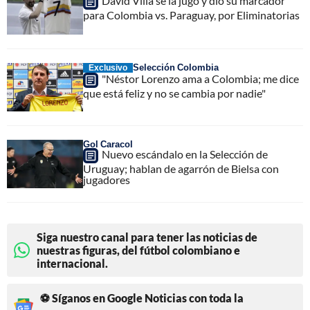
David Villa se la jugó y dio su marcador
para Colombia vs. Paraguay, por Eliminatorias
Selección Colombia
Exclusivo
"Néstor Lorenzo ama a Colombia; me dice
que está feliz y no se cambia por nadie"
Gol Caracol
Nuevo escándalo en la Selección de
Uruguay; hablan de agarrón de Bielsa con
jugadores
Siga nuestro canal para tener las noticias de
nuestras figuras, del fútbol colombiano e
internacional.
⚽ Síganos en Google Noticias con toda la