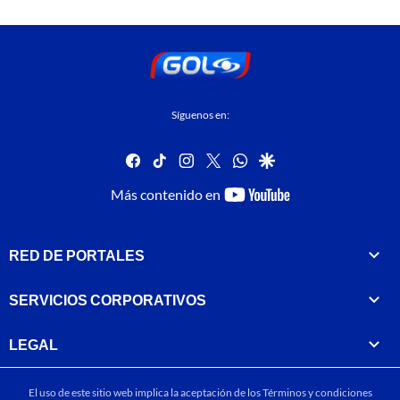
Síguenos en:
facebook
tiktok
instagram
twitter
whatsapp
google
youtube-
Más contenido en
footer
RED DE PORTALES
SERVICIOS CORPORATIVOS
LEGAL
El uso de este sitio web implica la aceptación de los
Términos y condiciones