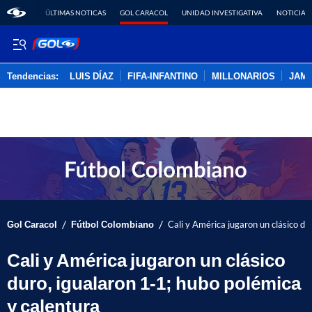
ÚLTIMAS NOTICAS
GOL CARACOL
UNIDAD INVESTIGATIVA
NOTICIAS
Tendencias:
LUIS DÍAZ
FIFA-INFANTINO
MILLONARIOS
JAM
PUBLICIDAD
/
/
Gol Caracol
Fútbol Colombiano
Cali y América jugaron un clásico du
Cali y América jugaron un clásico
duro, igualaron 1-1; hubo polémica
y calentura