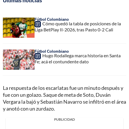
Últimas noticias
Fútbol Colombiano
Cómo quedó la tabla de posiciones de la
Liga BetPlay II-2026, tras Pasto 0-2 Cali
Fútbol Colombiano
Hugo Rodallega marca historia en Santa
Fe; acá el contundente dato
La respuesta de los escarlatas fue un minuto después y
fue con un golazo. Saque de meta de Soto, Duván
Vergara la bajó y Sebastián Navarro se infiltró en el área
y anotó con un zurdazo.
PUBLICIDAD