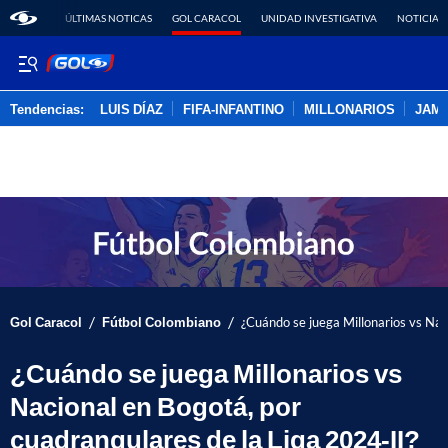
ÚLTIMAS NOTICAS
GOL CARACOL
UNIDAD INVESTIGATIVA
NOTICIAS
Tendencias:
LUIS DÍAZ
FIFA-INFANTINO
MILLONARIOS
JAM
PUBLICIDAD
/
/
Gol Caracol
Fútbol Colombiano
¿Cuándo se juega Millonarios vs Nac
¿Cuándo se juega Millonarios vs
Nacional en Bogotá, por
cuadrangulares de la Liga 2024-II?