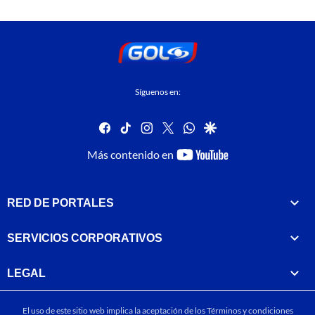
Síguenos en:
facebook
tiktok
instagram
twitter
whatsapp
google
youtube-
Más contenido en
footer
RED DE PORTALES
SERVICIOS CORPORATIVOS
LEGAL
El uso de este sitio web implica la aceptación de los
Términos y condiciones