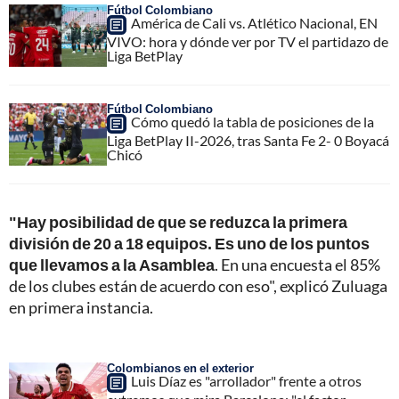
Fútbol Colombiano
América de Cali vs. Atlético Nacional, EN
VIVO: hora y dónde ver por TV el partidazo de
Liga BetPlay
Fútbol Colombiano
Cómo quedó la tabla de posiciones de la
Liga BetPlay II-2026, tras Santa Fe 2- 0 Boyacá
Chicó
"Hay posibilidad de que se reduzca la primera
división de 20 a 18 equipos. Es uno de los puntos
que llevamos a la Asamblea
. En una encuesta el 85%
de los clubes están de acuerdo con eso", explicó Zuluaga
en primera instancia.
Colombianos en el exterior
Luis Díaz es "arrollador" frente a otros