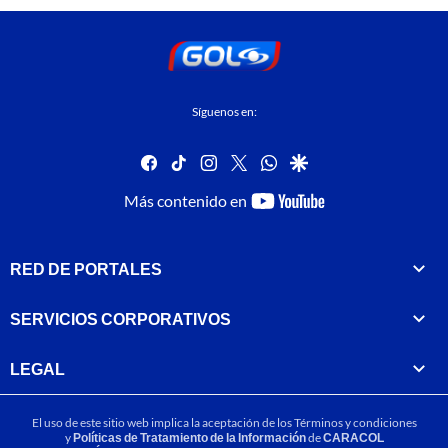
Síguenos en:
facebook
tiktok
instagram
twitter
whatsapp
google
youtube-
Más contenido en
footer
RED DE PORTALES
SERVICIOS CORPORATIVOS
LEGAL
El uso de este sitio web implica la aceptación de los
Términos y condiciones
y
Políticas de Tratamiento de la Información
de
CARACOL