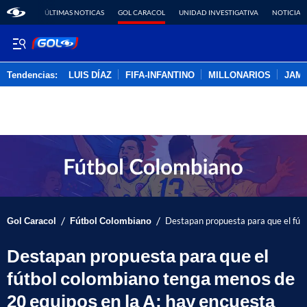
ÚLTIMAS NOTICAS
GOL CARACOL
UNIDAD INVESTIGATIVA
NOTICIAS
Tendencias:
LUIS DÍAZ
FIFA-INFANTINO
MILLONARIOS
JAM
PUBLICIDAD
/
/
Gol Caracol
Fútbol Colombiano
Destapan propuesta para que el fút
Destapan propuesta para que el
fútbol colombiano tenga menos de
20 equipos en la A; hay encuesta