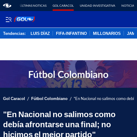
ÚLTIMAS NOTICAS
GOL CARACOL
UNIDAD INVESTIGATIVA
NOTICIAS
Tendencias:
LUIS DÍAZ
FIFA-INFANTINO
MILLONARIOS
JAM
PUBLICIDAD
/
/
Gol Caracol
Fútbol Colombiano
"En Nacional no salimos como debía a
"En Nacional no salimos como
debía afrontarse una final; no
hicimos el mejor partido"