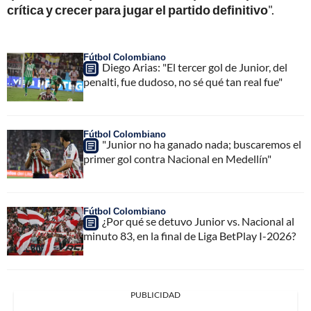
crítica y crecer para jugar el partido definitivo
".
Fútbol Colombiano
Diego Arias: "El tercer gol de Junior, del
penalti, fue dudoso, no sé qué tan real fue"
Fútbol Colombiano
"Junior no ha ganado nada; buscaremos el
primer gol contra Nacional en Medellín"
Fútbol Colombiano
¿Por qué se detuvo Junior vs. Nacional al
minuto 83, en la final de Liga BetPlay I-2026?
PUBLICIDAD