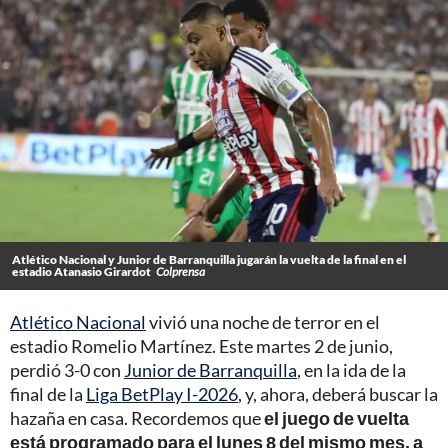
Atlético Nacional y Junior de Barranquilla jugarán la vuelta de la final en el
estadio Atanasio Girardot
Colprensa
Atlético Nacional
vivió una noche de terror en el
estadio Romelio Martínez. Este martes 2 de junio,
perdió 3-0 con
Junior de Barranquilla
, en la ida de la
final de la
Liga BetPlay I-2026
, y, ahora, deberá buscar la
hazaña en casa. Recordemos que
el juego de vuelta
está programado para el lunes 8 del mismo mes, a