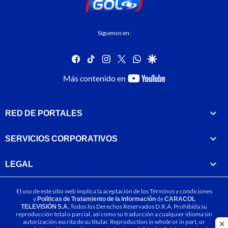
Síguenos en:
facebook
tiktok
instagram
twitter
whatsapp
google
youtube-
Más contenido en
footer
RED DE PORTALES
SERVICIOS CORPORATIVOS
LEGAL
El uso de este sitio web implica la aceptación de los
Términos y condiciones
y
Políticas de Tratamiento de la Información
de
CARACOL
TELEVISIÓN S.A.
Todos los Derechos Reservados D.R.A. Prohibida su
reproducción total o parcial, así como su traducción a cualquier idioma sin
autorización escrita de su titular. Reproduction in whole or in part, or
cl