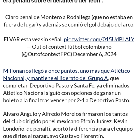
era penalti sobre el delantero del 'león'.
Claro penal de Montero a Rodallega (que no estaba en
fuera de lugar) y además se comió el gol debajo del arco.
El VAR esta vez sin señal.
pic.twitter.com/015UdPLALY
— Out of context fútbol colombiano
(@OutofcontextFPC)
December 6, 2024
Millonarios llegó a once puntos, uno más que Atlético
Nacional, y mantiene el liderato del Grupo A
, que
completan Deportivo Pasto y Santa Fe, ya eliminados.
Atlético Nacional siguió con opciones de ganar un
boleto a la final tras vencer por 2-1 a Deportivo Pasto.
Álvaro Angulo y Alfredo Morelos firmaron los tantos
del club dirigido por el mexicano Efraín Juárez. Kevin
Londoño, de penalti, acortó la diferencia para el equipo
que dirige el paraguayo Gustavo Florentín.