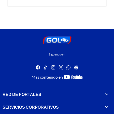
Síguenos en:
facebook
tiktok
instagram
twitter
whatsapp
google
youtube-
Más contenido en
footer
RED DE PORTALES
SERVICIOS CORPORATIVOS