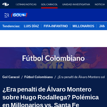
ÚLTIMAS NOTICAS
GOL CARACOL
UNIDAD INVESTIGATIVA
NOTICIAS
Tendencias:
LUIS DÍAZ
FIFA-INFANTINO
MILLONARIOS
JAM
PUBLICIDAD
/
/
Gol Caracol
Fútbol Colombiano
¿Era penalti de Álvaro Montero sobr
¿Era penalti de Álvaro Montero
sobre Hugo Rodallega? Polémica
en Millonarios vs. Santa Fe