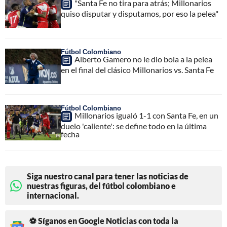
"Santa Fe no tira para atrás; Millonarios
quiso disputar y disputamos, por eso la pelea"
Fútbol Colombiano
Alberto Gamero no le dio bola a la pelea
en el final del clásico Millonarios vs. Santa Fe
Fútbol Colombiano
Millonarios igualó 1-1 con Santa Fe, en un
duelo 'caliente': se define todo en la última
fecha
Siga nuestro canal para tener las noticias de
nuestras figuras, del fútbol colombiano e
internacional.
⚽ Síganos en Google Noticias con toda la