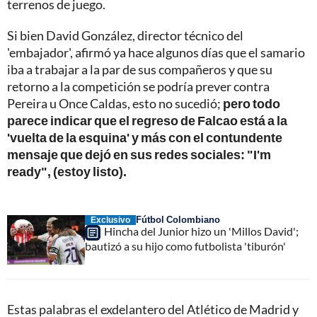
terrenos de juego.
Si bien David González, director técnico del
'embajador', afirmó ya hace algunos días que el samario
iba a trabajar a la par de sus compañeros y que su
retorno a la competición se podría prever contra
Pereira u Once Caldas, esto no sucedió;
pero todo
parece indicar que el regreso de Falcao está a la
'vuelta de la esquina' y más con el contundente
mensaje que dejó en sus redes sociales: "I'm
ready", (estoy listo).
Fútbol Colombiano
Exclusivo
Hincha del Junior hizo un 'Millos David';
bautizó a su hijo como futbolista 'tiburón'
Estas palabras el exdelantero del Atlético de Madrid y