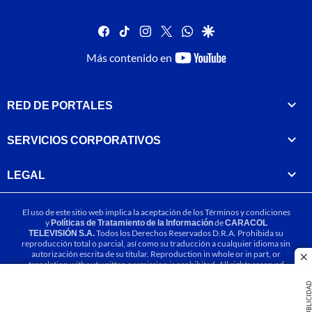
facebook
tiktok
instagram
twitter
whatsapp
google
youtube-
Más contenido en
footer
RED DE PORTALES
SERVICIOS CORPORATIVOS
LEGAL
El uso de este sitio web implica la aceptación de los
Términos y condiciones
y
Políticas de Tratamiento de la Información
de
CARACOL
TELEVISIÓN S.A.
Todos los Derechos Reservados D.R.A. Prohibida su
reproducción total o parcial, así como su traducción a cualquier idioma sin
autorización escrita de su titular. Reproduction in whole or in part, or
cl
translation without written permission is prohibited. All rights reserved
2025.
PUBLICIDA
MIEMBRO DE: