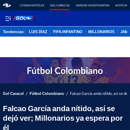
ÚLTIMAS NOTICAS
GOL CARACOL
UNIDAD INVESTIGATIVA
NOTICIAS
Tendencias:
LUIS DÍAZ
FIFA-INFANTINO
MILLONARIOS
JAM
PUBLICIDAD
/
/
Gol Caracol
Fútbol Colombiano
Falcao García anda nítido, así se dej
Falcao García anda nítido, así se
dejó ver; Millonarios ya espera por
él