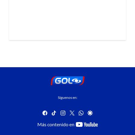
Síguenos en:
facebook
tiktok
instagram
twitter
whatsapp
google
youtube-
Más contenido en
footer