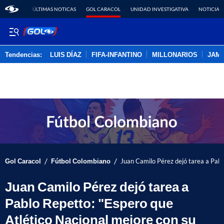
ÚLTIMAS NOTICAS
GOL CARACOL
UNIDAD INVESTIGATIVA
NOTICIAS
Tendencias:
LUIS DÍAZ
FIFA-INFANTINO
MILLONARIOS
JAM
PUBLICIDAD
/
/
Gol Caracol
Fútbol Colombiano
Juan Camilo Pérez dejó tarea a Pabl
Juan Camilo Pérez dejó tarea a
Pablo Repetto: "Espero que
Atlético Nacional mejore con su