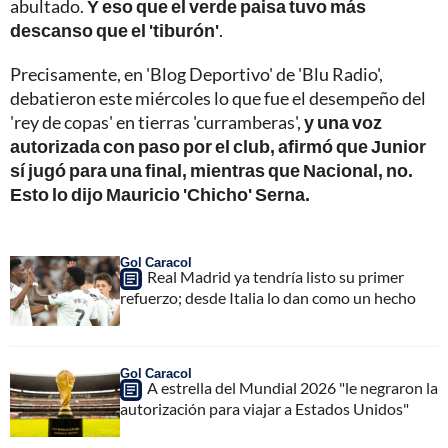
abultado.
Y eso que el verde paisa tuvo más
descanso que el 'tiburón'
.
Precisamente, en 'Blog Deportivo' de 'Blu Radio',
debatieron este miércoles lo que fue el desempeño del
'rey de copas' en tierras 'curramberas',
y una voz
autorizada con paso por el club, afirmó que Junior
sí jugó para una final, mientras que Nacional, no.
Esto lo dijo Mauricio 'Chicho' Serna.
Gol Caracol
Real Madrid ya tendría listo su primer
refuerzo; desde Italia lo dan como un hecho
Gol Caracol
A estrella del Mundial 2026 "le negraron la
autorización para viajar a Estados Unidos"