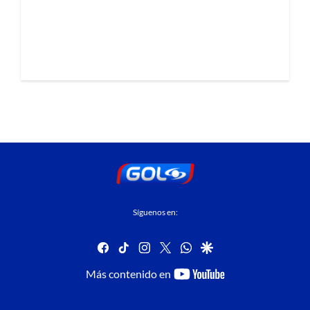
Síguenos en:
facebook
tiktok
instagram
twitter
whatsapp
google
youtube-
Más contenido en
footer