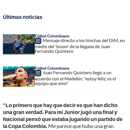
Últimas noticias
Fútbol Colombiano
Mensaje directo a los hinchas del DIM, en
medio del 'boom' de la llegada de Juan
Fernando Quintero
Fútbol Colombiano
Juan Fernando Quintero llegó a un
acuerdo con el Medellín; "estoy feliz, es el
equipo que amo"
"Lo primero que hay que decir es que han dicho
una gran verdad. Para mí Junior jugó una final y
Nacional pensó que estaba jugando un partido de
la Copa Colombia.
Me parece que hubo una gran