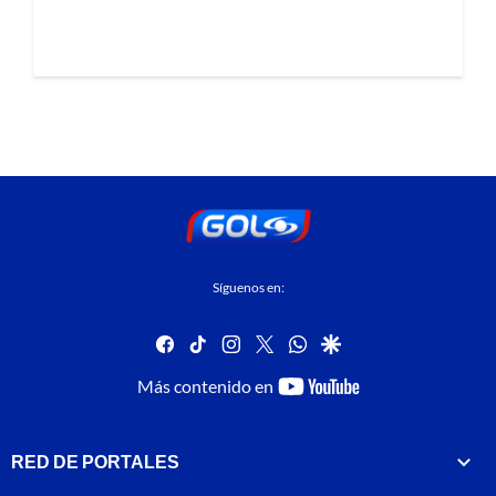
Síguenos en:
facebook
tiktok
instagram
twitter
whatsapp
google
youtube-
Más contenido en
footer
RED DE PORTALES