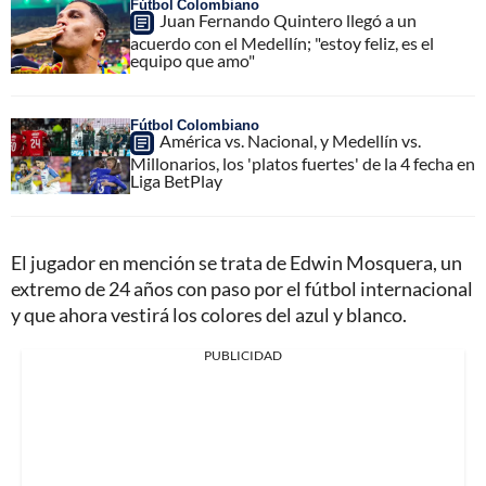
Fútbol Colombiano
Juan Fernando Quintero llegó a un
acuerdo con el Medellín; "estoy feliz, es el
equipo que amo"
Fútbol Colombiano
América vs. Nacional, y Medellín vs.
Millonarios, los 'platos fuertes' de la 4 fecha en
Liga BetPlay
El jugador en mención se trata de Edwin Mosquera, un
extremo de 24 años con paso por el fútbol internacional
y que ahora vestirá los colores del azul y blanco.
PUBLICIDAD