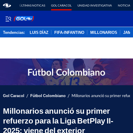
ÚLTIMAS NOTICAS
GOL CARACOL
UNIDAD INVESTIGATIVA
NOTICIAS
Tendencias:
LUIS DÍAZ
FIFA-INFANTINO
MILLONARIOS
JAM
PUBLICIDAD
/
/
Gol Caracol
Fútbol Colombiano
Millonarios anunció su primer refuer
Millonarios anunció su primer
refuerzo para la Liga BetPlay II-
2025; viene del exterior