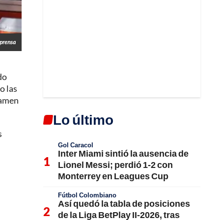
lprensa
do
o las
rtamen
Lo último
s
Gol Caracol
Inter Miami sintió la ausencia de
Lionel Messi; perdió 1-2 con
Monterrey en Leagues Cup
Fútbol Colombiano
Así quedó la tabla de posiciones
de la Liga BetPlay II-2026, tras