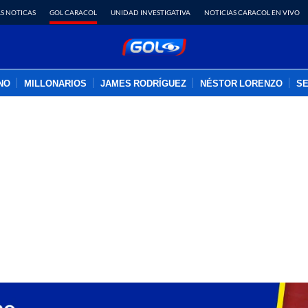
S NOTICAS
GOL CARACOL
UNIDAD INVESTIGATIVA
NOTICIAS CARACOL EN VIVO
INO
MILLONARIOS
JAMES RODRÍGUEZ
NÉSTOR LORENZO
SE
PUBLICIDAD