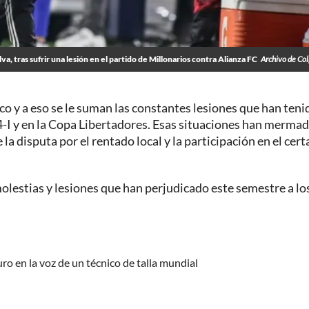
va, tras sufrir una lesión en el partido de Millonarios contra Alianza FC
Archivo de Co
o y a eso se le suman las constantes lesiones que han teni
24-I y en la Copa Libertadores. Esas situaciones han mermad
la disputa por el rentado local y la participación en el ce
olestias y lesiones que han perjudicado este semestre a lo
ro en la voz de un técnico de talla mundial