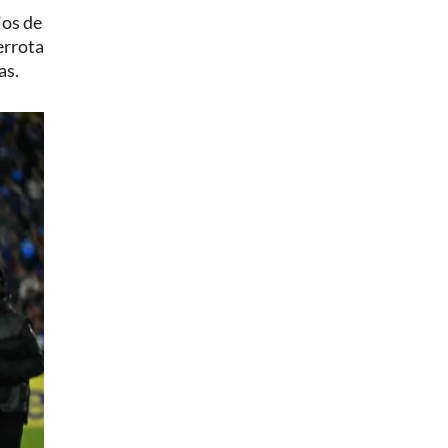
ios de
errota
as.