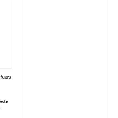
 fuera
 este
o