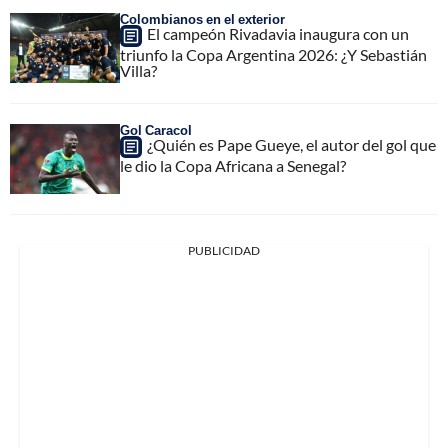
Colombianos en el exterior
El campeón Rivadavia inaugura con un
triunfo la Copa Argentina 2026: ¿Y Sebastián
Villa?
Gol Caracol
¿Quién es Pape Gueye, el autor del gol que
le dio la Copa Africana a Senegal?
PUBLICIDAD