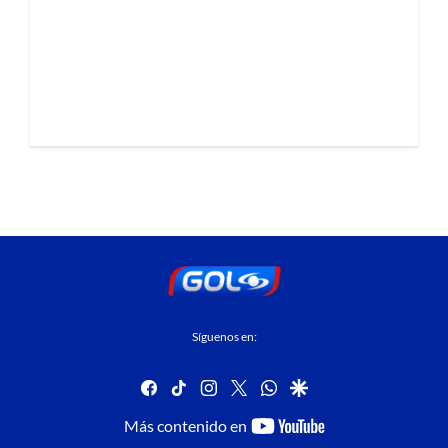
Síguenos en:
facebook
tiktok
instagram
twitter
whatsapp
google
youtube-
Más contenido en
footer