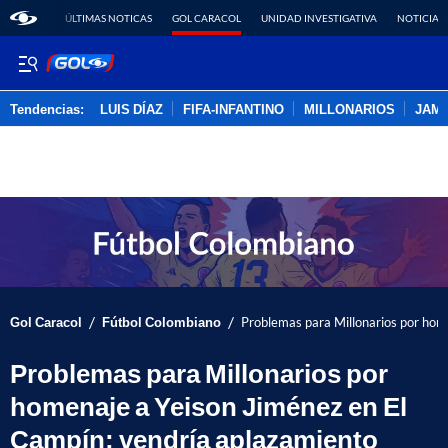
ÚLTIMAS NOTICAS
GOL CARACOL
UNIDAD INVESTIGATIVA
NOTICIAS
Tendencias:
LUIS DÍAZ
FIFA-INFANTINO
MILLONARIOS
JAM
PUBLICIDAD
/
/
Gol Caracol
Fútbol Colombiano
Problemas para Millonarios por hom
Problemas para Millonarios por
homenaje a Yeison Jiménez en El
Campín; vendría aplazamiento