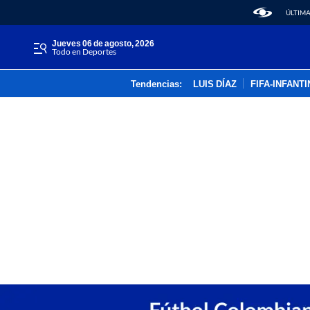
ÚLTIMA
jueves 06 de agosto, 2026
Todo en Deportes
Tendencias:
LUIS DÍAZ
FIFA-INFANT