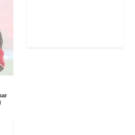
sar
l