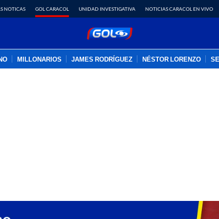
S NOTICAS
GOL CARACOL
UNIDAD INVESTIGATIVA
NOTICIAS CARACOL EN VIVO
INO
MILLONARIOS
JAMES RODRÍGUEZ
NÉSTOR LORENZO
SE
PUBLICIDAD