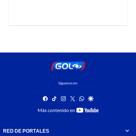
Síguenos en:
facebook
tiktok
instagram
twitter
whatsapp
google
youtube-
Más contenido en
footer
RED DE PORTALES