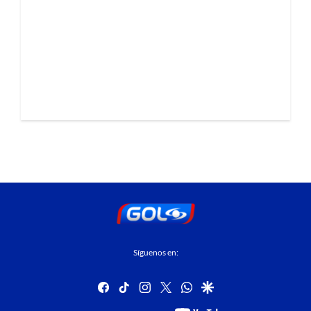
Síguenos en:
facebook
tiktok
instagram
twitter
whatsapp
google