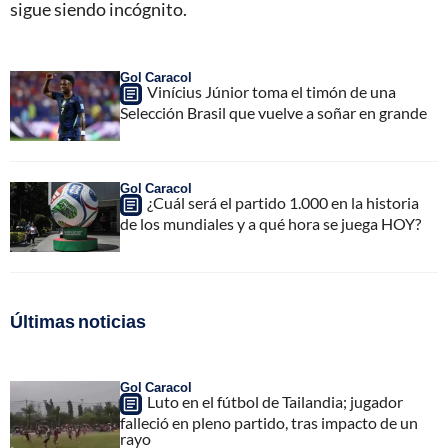
sigue siendo incógnito.
Gol Caracol
Vinícius Júnior toma el timón de una
Selección Brasil que vuelve a soñar en grande
Gol Caracol
¿Cuál será el partido 1.000 en la historia
de los mundiales y a qué hora se juega HOY?
Últimas noticias
Gol Caracol
Luto en el fútbol de Tailandia; jugador
falleció en pleno partido, tras impacto de un
rayo