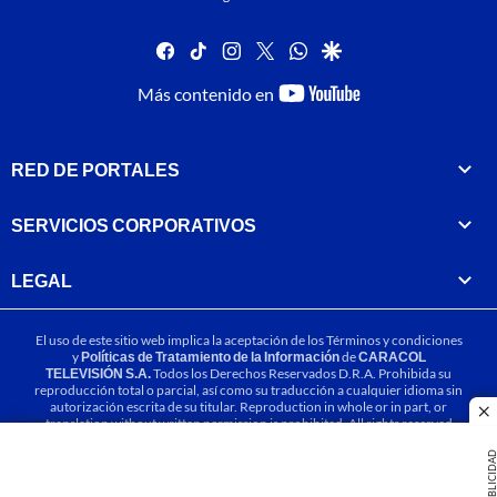
facebook
tiktok
instagram
twitter
whatsapp
google
youtube-
Más contenido en
footer
RED DE PORTALES
SERVICIOS CORPORATIVOS
LEGAL
El uso de este sitio web implica la aceptación de los
Términos y condiciones
y
Políticas de Tratamiento de la Información
de
CARACOL
TELEVISIÓN S.A.
Todos los Derechos Reservados D.R.A. Prohibida su
reproducción total o parcial, así como su traducción a cualquier idioma sin
autorización escrita de su titular. Reproduction in whole or in part, or
cl
translation without written permission is prohibited. All rights reserved
2025.
PUBLICIDA
MIEMBRO DE: