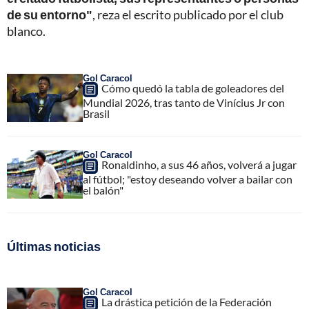
de su entorno"
, reza el escrito publicado por el club
blanco.
Gol Caracol
Cómo quedó la tabla de goleadores del
Mundial 2026, tras tanto de Vinícius Jr con
Brasil
Gol Caracol
Ronaldinho, a sus 46 años, volverá a jugar
al fútbol; "estoy deseando volver a bailar con
el balón"
Últimas noticias
Gol Caracol
La drástica petición de la Federación