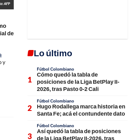
to: AFP
omo
ial de
Lo último
a
o y
Fútbol Colombiano
Cómo quedó la tabla de
posiciones de la Liga BetPlay II-
2026, tras Pasto 0-2 Cali
Fútbol Colombiano
Hugo Rodallega marca historia en
Santa Fe; acá el contundente dato
Fútbol Colombiano
Así quedó la tabla de posiciones
de la Liga BetPlay II-2026, tras