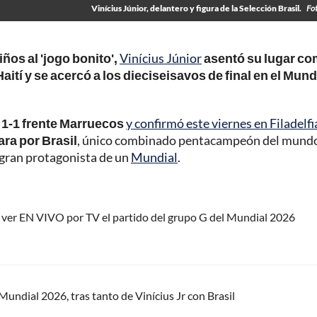
Vinícius Júnior, delantero y figura de la Selección Brasil.
Fo
iños al 'jogo bonito',
Vinícius Júnior
asentó su lugar c
 Haití y se acercó a los dieciseisavos de final en el Mund
l 1-1 frente Marruecos
y confirmó este viernes en Filadelfi
ara por Brasil
, único combinado pentacampeón del mund
 gran protagonista de un
Mundial
.
 ver EN VIVO por TV el partido del grupo G del Mundial 2026
undial 2026, tras tanto de Vinícius Jr con Brasil