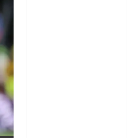
X
Whatsapp