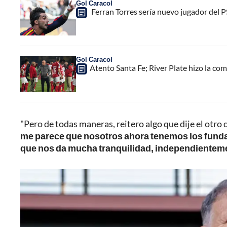
Gol Caracol
Ferran Torres sería nuevo jugador del PS
Gol Caracol
Atento Santa Fe; River Plate hizo la com
"Pero de todas maneras, reitero algo que dije el otro 
me parece que nosotros ahora tenemos los fundam
que nos da mucha tranquilidad, independienteme