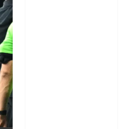
X
Whatsapp