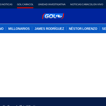
S NOTICAS
GOL CARACOL
UNIDAD INVESTIGATIVA
NOTICIAS CARACOL EN VIVO
INO
MILLONARIOS
JAMES RODRÍGUEZ
NÉSTOR LORENZO
SE
PUBLICIDAD