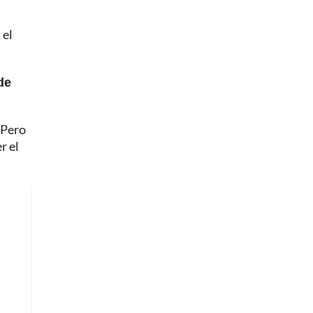
 el
de
 Pero
r el