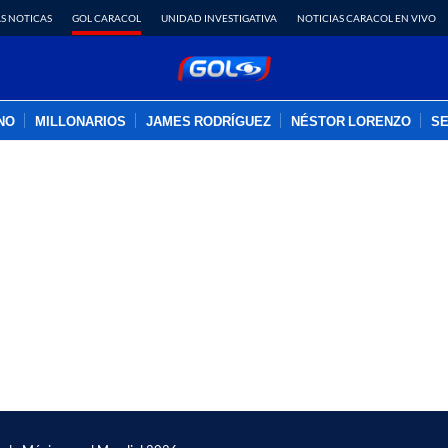
S NOTICAS
GOL CARACOL
UNIDAD INVESTIGATIVA
NOTICIAS CARACOL EN VIVO
INO
MILLONARIOS
JAMES RODRÍGUEZ
NÉSTOR LORENZO
SE
PUBLICIDAD