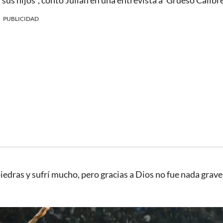
sus hijos", contó Julián en una entrevista a 'Grueso Calibre
PUBLICIDAD
piedras y sufrí mucho, pero gracias a Dios no fue nada grave