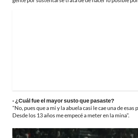
gente por sustentarse trata de de hacer lo posible por 
- ¿Cuál fue el mayor susto que pasaste?
"No, pues que a mi y la abuela casi le cae una de esas 
Desde los 13 años me empecé a meter en la mina".