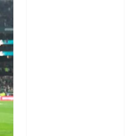
X
Whatsapp