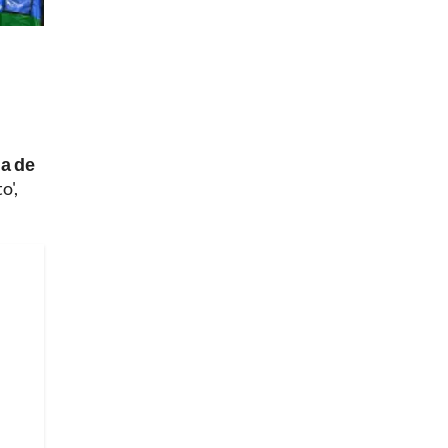
la de
o',