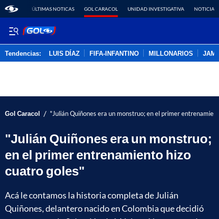
ÚLTIMAS NOTICAS
GOL CARACOL
UNIDAD INVESTIGATIVA
NOTICIAS
Tendencias:
LUIS DÍAZ
FIFA-INFANTINO
MILLONARIOS
JAM
PUBLICIDAD
/
Gol Caracol
"Julián Quiñones era un monstruo; en el primer entrenamient
"Julián Quiñones era un monstruo;
en el primer entrenamiento hizo
cuatro goles"
Acá le contamos la historia completa de Julián
Quiñones, delantero nacido en Colombia que decidió