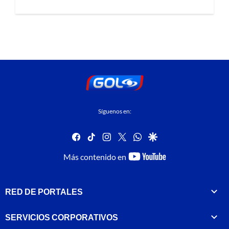
Síguenos en:
facebook
tiktok
instagram
twitter
whatsapp
google
youtube-
Más contenido en
footer
RED DE PORTALES
SERVICIOS CORPORATIVOS