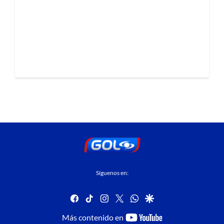
Síguenos en:
facebook
tiktok
instagram
twitter
whatsapp
google
youtube-
Más contenido en