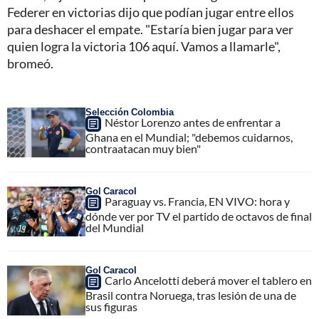
Federer en victorias dijo que podían jugar entre ellos
para deshacer el empate. "Estaría bien jugar para ver
quien logra la victoria 106 aquí. Vamos a llamarle",
bromeó.
Selección Colombia
Néstor Lorenzo antes de enfrentar a
Ghana en el Mundial; "debemos cuidarnos,
contraatacan muy bien"
Gol Caracol
Paraguay vs. Francia, EN VIVO: hora y
dónde ver por TV el partido de octavos de final
del Mundial
Gol Caracol
Carlo Ancelotti deberá mover el tablero en
Brasil contra Noruega, tras lesión de una de
sus figuras