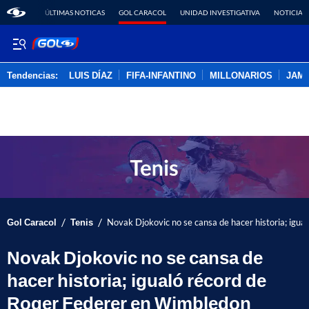
ÚLTIMAS NOTICAS
GOL CARACOL
UNIDAD INVESTIGATIVA
NOTICIAS
Tendencias:
LUIS DÍAZ
FIFA-INFANTINO
MILLONARIOS
JAM
PUBLICIDAD
/
/
Gol Caracol
Tenis
Novak Djokovic no se cansa de hacer historia; igu
Novak Djokovic no se cansa de
hacer historia; igualó récord de
Roger Federer en Wimbledon