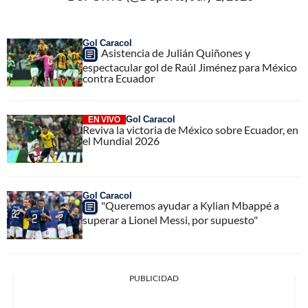
Gol Caracol
Asistencia de Julián Quiñones y
espectacular gol de Raúl Jiménez para México
contra Ecuador
Gol Caracol
EN VIVO
Reviva la victoria de México sobre Ecuador, en
el Mundial 2026
Gol Caracol
"Queremos ayudar a Kylian Mbappé a
superar a Lionel Messi, por supuesto"
PUBLICIDAD