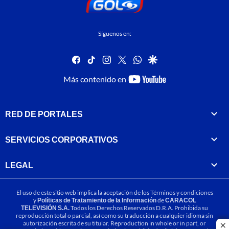
Síguenos en:
facebook
tiktok
instagram
twitter
whatsapp
google
youtube-
Más contenido en
footer
RED DE PORTALES
SERVICIOS CORPORATIVOS
LEGAL
El uso de este sitio web implica la aceptación de los
Términos y condiciones
y
Políticas de Tratamiento de la Información
de
CARACOL
TELEVISIÓN S.A.
Todos los Derechos Reservados D.R.A. Prohibida su
reproducción total o parcial, así como su traducción a cualquier idioma sin
autorización escrita de su titular. Reproduction in whole or in part, or
cl