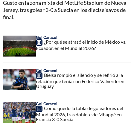
Gusto en la zona mixta del MetLife Stadium de Nueva
Jersey, tras golear 3-0 a Suecia en los dieciseisavos de
final.
Gol Caracol
¿Por qué se atrasó el inicio de México vs.
Ecuador, en el Mundial 2026?
Gol Caracol
Bielsa rompió el silencio y se refirió a la
relación que tenía con Federico Valverde en
Uruguay
Gol Caracol
Cómo quedó la tabla de goleadores del
Mundial 2026, tras doblete de Mbappé en
Francia 3-0 Suecia