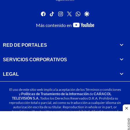
facebook
tiktok
instagram
twitter
whatsapp
google
youtube-
Más contenido en
footer
RED DE PORTALES
SERVICIOS CORPORATIVOS
LEGAL
El uso de este sitio web implica la aceptación de los
Términos y condiciones
y
Políticas de Tratamiento de la Información
de
CARACOL
TELEVISIÓN S.A.
Todos los Derechos Reservados D.R.A. Prohibida su
reproducción total o parcial, así como su traducción a cualquier idioma sin
autorización escrita de su titular. Reproduction in whole or in part, or
cl
translation without written permission is prohibited. All rights reserved
2025.
PUBLICIDA
MIEMBRO DE: