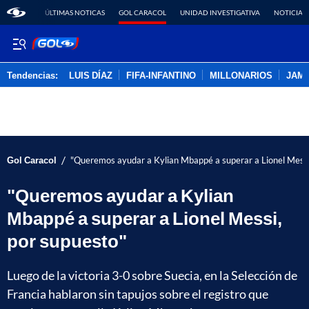
ÚLTIMAS NOTICAS
GOL CARACOL
UNIDAD INVESTIGATIVA
NOTICIAS
Tendencias:
LUIS DÍAZ
FIFA-INFANTINO
MILLONARIOS
JAM
PUBLICIDAD
/
Gol Caracol
"Queremos ayudar a Kylian Mbappé a superar a Lionel Messi
"Queremos ayudar a Kylian
Mbappé a superar a Lionel Messi,
por supuesto"
Luego de la victoria 3-0 sobre Suecia, en la Selección de
Francia hablaron sin tapujos sobre el registro que