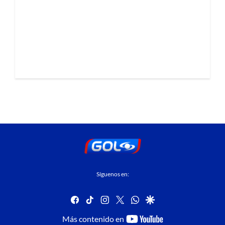
Síguenos en:
facebook
tiktok
instagram
twitter
whatsapp
google
youtube-
Más contenido en