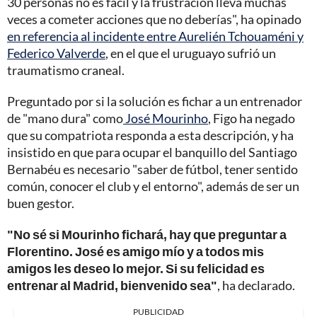
30 personas no es fácil y la frustración lleva muchas
veces a cometer acciones que no deberías", ha opinado
en referencia al incidente entre Aurelién Tchouaméni y
Federico Valverde
, en el que el uruguayo sufrió un
traumatismo craneal.
Preguntado por si la solución es fichar a un entrenador
de "mano dura" como
José Mourinho
, Figo ha negado
que su compatriota responda a esta descripción, y ha
insistido en que para ocupar el banquillo del Santiago
Bernabéu es necesario "saber de fútbol, tener sentido
común, conocer el club y el entorno", además de ser un
buen gestor.
"No sé si Mourinho fichará, hay que preguntar a
Florentino. José es amigo mío y a todos mis
amigos les deseo lo mejor. Si su felicidad es
entrenar al Madrid, bienvenido sea"
, ha declarado.
PUBLICIDAD