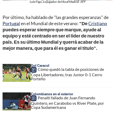
Luis Figo, exjugador del Real Madrid
AFP
Por último, ha hablado de "las grandes esperanzas" de
Portugal
en el Mundial de este verano:
"De
Cristiano
puedes esperar siempre que marque, ayude al
equipo y esté centrado en ser el líder de nuestro
país. Es su último Mundial y querrá acabar de la
mejor manera, que para él es ganar el titulo".
Gol Caracol
Cómo quedó la tabla de posiciones de
Copa Libertadores, tras Junior 0-1 Cerro
Porteño
Colombianos en el exterior
Penalti fallado de Juan Fernando
Quintero, en Carabobo vs River Plate, por
Copa Sudamericana