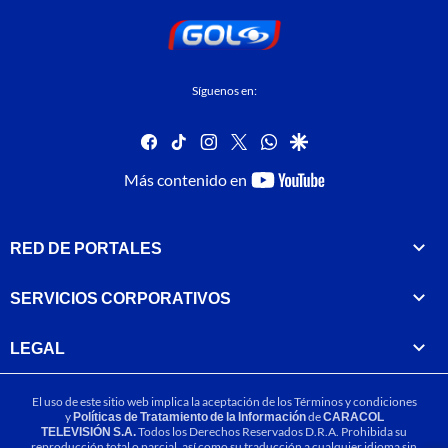
Síguenos en:
facebook
tiktok
instagram
twitter
whatsapp
google
youtube-
Más contenido en
footer
RED DE PORTALES
SERVICIOS CORPORATIVOS
LEGAL
El uso de este sitio web implica la aceptación de los
Términos y condiciones
y
Políticas de Tratamiento de la Información
de
CARACOL
TELEVISIÓN S.A.
Todos los Derechos Reservados D.R.A. Prohibida su
reproducción total o parcial, así como su traducción a cualquier idioma sin