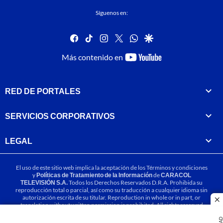
Síguenos en:
facebook
tiktok
instagram
twitter
whatsapp
google
youtube-
Más contenido en
footer
RED DE PORTALES
SERVICIOS CORPORATIVOS
LEGAL
El uso de este sitio web implica la aceptación de los
Términos y condiciones
y
Políticas de Tratamiento de la Información
de
CARACOL
TELEVISIÓN S.A.
Todos los Derechos Reservados D.R.A. Prohibida su
reproducción total o parcial, así como su traducción a cualquier idioma sin
autorización escrita de su titular. Reproduction in whole or in part, or
cl
translation without written permission is prohibited. All rights reserved
2025.