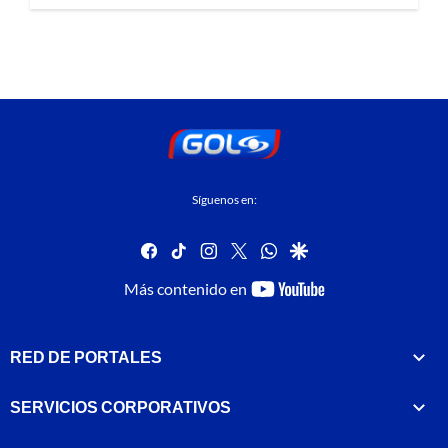
Síguenos en:
facebook
tiktok
instagram
twitter
whatsapp
google
youtube-
Más contenido en
footer
RED DE PORTALES
SERVICIOS CORPORATIVOS