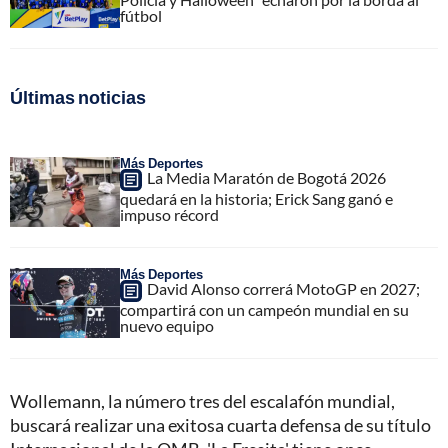
fútbol
Últimas noticias
Más Deportes
La Media Maratón de Bogotá 2026
quedará en la historia; Erick Sang ganó e
impuso récord
Más Deportes
David Alonso correrá MotoGP en 2027;
compartirá con un campeón mundial en su
nuevo equipo
Wollemann, la número tres del escalafón mundial,
buscará realizar una exitosa cuarta defensa de su título