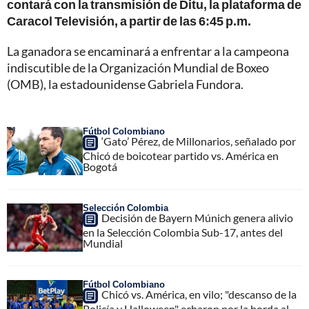
contará con la transmisión de Ditu, la plataforma de
Caracol Televisión, a partir de las 6:45 p.m.
La ganadora se encaminará a enfrentar a la campeona
indiscutible de la Organización Mundial de Boxeo
(OMB), la estadounidense Gabriela Fundora.
Fútbol Colombiano
‘Gato’ Pérez, de Millonarios, señalado por
Chicó de boicotear partido vs. América en
Bogotá
Selección Colombia
Decisión de Bayern Múnich genera alivio
en la Selección Colombia Sub-17, antes del
Mundial
Fútbol Colombiano
Chicó vs. América, en vilo; "descanso de la
Policía y Halloween" echaron por la borda al