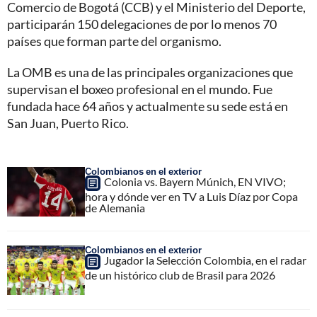
Comercio de Bogotá (CCB) y el Ministerio del Deporte,
participarán 150 delegaciones de por lo menos 70
países que forman parte del organismo.
La OMB es una de las principales organizaciones que
supervisan el boxeo profesional en el mundo. Fue
fundada hace 64 años y actualmente su sede está en
San Juan, Puerto Rico.
Colombianos en el exterior
Colonia vs. Bayern Múnich, EN VIVO;
hora y dónde ver en TV a Luis Díaz por Copa
de Alemania
Colombianos en el exterior
Jugador la Selección Colombia, en el radar
de un histórico club de Brasil para 2026