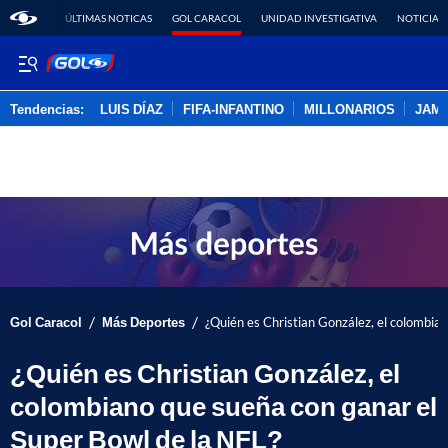
ÚLTIMAS NOTICAS
GOL CARACOL
UNIDAD INVESTIGATIVA
NOTICIAS
Tendencias:
LUIS DÍAZ
FIFA-INFANTINO
MILLONARIOS
JAM
PUBLICIDAD
/
/
Gol Caracol
Más Deportes
¿Quién es Christian González, el colombia
¿Quién es Christian González, el
colombiano que sueña con ganar el
Super Bowl de la NFL?