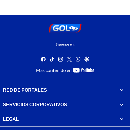
Síguenos en:
facebook
tiktok
instagram
twitter
whatsapp
google
youtube-
Más contenido en
footer
RED DE PORTALES
SERVICIOS CORPORATIVOS
LEGAL