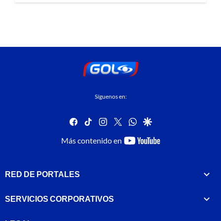
Síguenos en:
facebook
tiktok
instagram
twitter
whatsapp
google
youtube-
Más contenido en
footer
RED DE PORTALES
SERVICIOS CORPORATIVOS