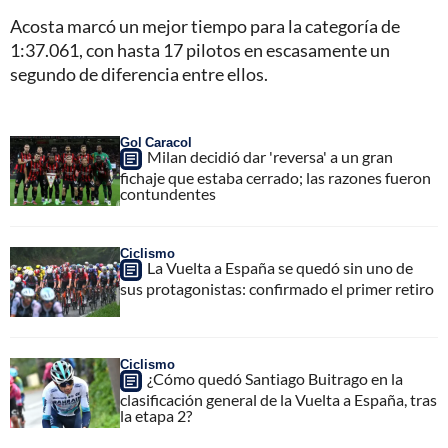
Acosta marcó un mejor tiempo para la categoría de
1:37.061, con hasta 17 pilotos en escasamente un
segundo de diferencia entre ellos.
Gol Caracol
Milan decidió dar 'reversa' a un gran
fichaje que estaba cerrado; las razones fueron
contundentes
Ciclismo
La Vuelta a España se quedó sin uno de
sus protagonistas: confirmado el primer retiro
Ciclismo
¿Cómo quedó Santiago Buitrago en la
clasificación general de la Vuelta a España, tras
la etapa 2?