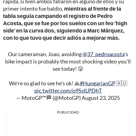
rápida, si bien ambos fallaron en alguno de ellos y su
primer intento fue baldío,
mientras al frente de la
tabla seguía campando el registro de Pedro
Acosta, que se fue por los suelos con un feo 'high
side' en la curva dos, siguiendo a Marc Márquez,
con lo que tuvo que decir adiós a mejorar más.
Our cameraman, Joao, avoiding
@37_pedroacosta
's
bike impact is probably the most shocking video you'll
see today! 😮
We're so glad to see he's ok! 🙏
#HungarianGP
🇭🇺
pic.twitter.com/o9SslLPDhT
— MotoGP™🏁 (@MotoGP)
August 23, 2025
PUBLICIDAD