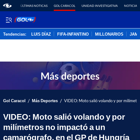
ÚLTIMAS NOTICAS
GOL CARACOL
UNIDAD INVESTIGATIVA
NOTICIAS
Tendencias:
LUIS DÍAZ
FIFA-INFANTINO
MILLONARIOS
JAM
PUBLICIDAD
/
/
Gol Caracol
Más Deportes
VIDEO: Moto salió volando y por milímetr
VIDEO: Moto salió volando y por
milímetros no impactó a un
camarógrafo, en el GP de Hungría