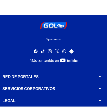
Síguenos en:
facebook
tiktok
instagram
twitter
whatsapp
google
youtube-
Más contenido en
footer
RED DE PORTALES
SERVICIOS CORPORATIVOS
LEGAL