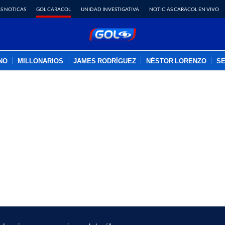
S NOTICAS
GOL CARACOL
UNIDAD INVESTIGATIVA
NOTICIAS CARACOL EN VIVO
INO
MILLONARIOS
JAMES RODRÍGUEZ
NÉSTOR LORENZO
SE
PUBLICIDAD