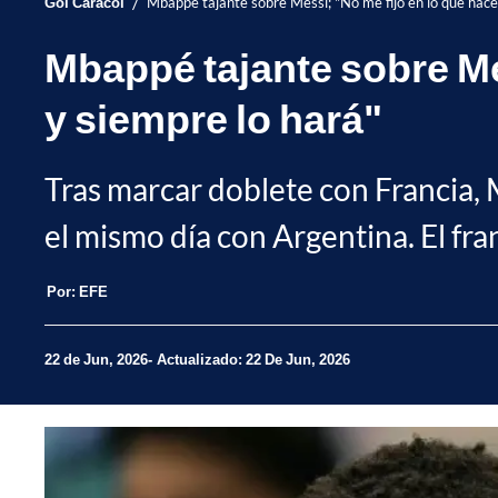
/
Gol Caracol
Mbappé tajante sobre Messi; "No me fijo en lo que hace
Mbappé tajante sobre Me
y siempre lo hará"
Tras marcar doblete con Francia,
el mismo día con Argentina. El fra
Por:
EFE
22 de Jun, 2026
Actualizado: 22 De Jun, 2026