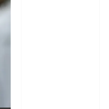
X
Whatsapp