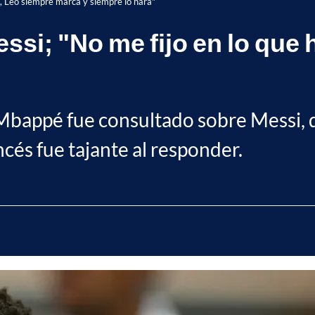
, Leo siempre marca y siempre lo hará"
ssi; "No me fijo en lo que
 Mbappé fue consultado sobre Messi,
ncés fue tajante al responder.