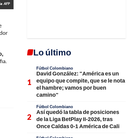
ia
AFP
e
ador
Lo último
o,
ia.
Fútbol Colombiano
David González: "América es un
equipo que compite, que se le nota
el hambre; vamos por buen
camino"
Fútbol Colombiano
Así quedó la tabla de posiciones
de la Liga BetPlay II-2026, tras
Once Caldas 0-1 América de Cali