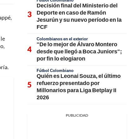
Fútbol Colombiano
Decisión final del Ministerio del
Deporte en caso de Ramón
appé,
Jesurún y su nuevo período en la
FCF
 le
Colombianos en el exterior
"De lo mejor de Álvaro Montero
o,
desde que llegó a Boca Juniors";
por fin lo elogiaron
ría.
Fútbol Colombiano
Quién es Leonai Souza, el último
refuerzo presentado por
Millonarios para Liga Betplay II
2026
PUBLICIDAD