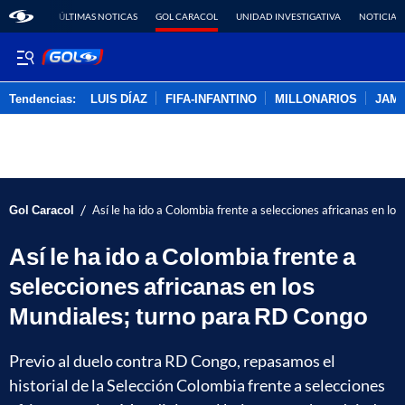
ÚLTIMAS NOTICAS
GOL CARACOL
UNIDAD INVESTIGATIVA
NOTICIAS
Tendencias:
LUIS DÍAZ
FIFA-INFANTINO
MILLONARIOS
JAM
PUBLICIDAD
/
Gol Caracol
Así le ha ido a Colombia frente a selecciones africanas en l
Así le ha ido a Colombia frente a
selecciones africanas en los
Mundiales; turno para RD Congo
Previo al duelo contra RD Congo, repasamos el
historial de la Selección Colombia frente a selecciones