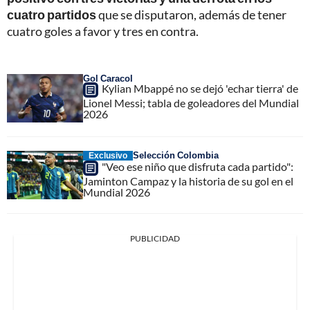
cuatro partidos
que se disputaron, además de tener
cuatro goles a favor y tres en contra.
Gol Caracol
Kylian Mbappé no se dejó 'echar tierra' de
Lionel Messi; tabla de goleadores del Mundial
2026
Selección Colombia
Exclusivo
"Veo ese niño que disfruta cada partido":
Jaminton Campaz y la historia de su gol en el
Mundial 2026
PUBLICIDAD