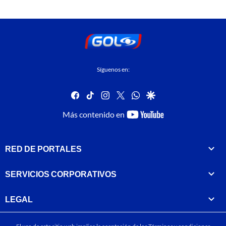
Síguenos en:
facebook
tiktok
instagram
twitter
whatsapp
google
youtube-
Más contenido en
footer
RED DE PORTALES
SERVICIOS CORPORATIVOS
LEGAL