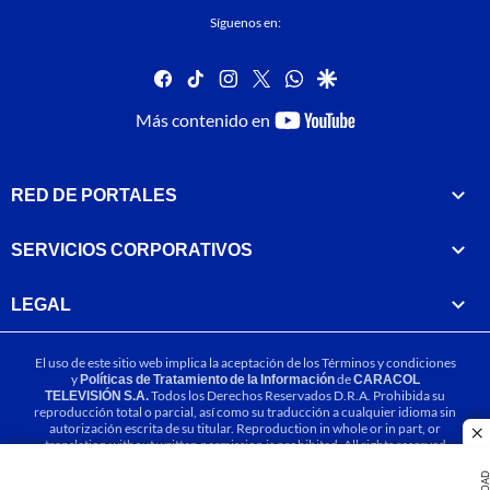
Síguenos en:
facebook
tiktok
instagram
twitter
whatsapp
google
youtube-
Más contenido en
footer
RED DE PORTALES
SERVICIOS CORPORATIVOS
LEGAL
El uso de este sitio web implica la aceptación de los
Términos y condiciones
y
Políticas de Tratamiento de la Información
de
CARACOL
TELEVISIÓN S.A.
Todos los Derechos Reservados D.R.A. Prohibida su
reproducción total o parcial, así como su traducción a cualquier idioma sin
autorización escrita de su titular. Reproduction in whole or in part, or
cl
translation without written permission is prohibited. All rights reserved
2025.