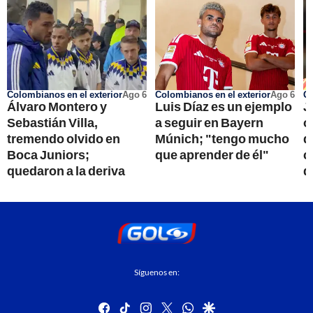
Colombianos en el exterior
Ago 6
Colombianos en el exterior
Ago 6
Go
Álvaro Montero y
Luis Díaz es un ejemplo
J
Sebastián Villa,
a seguir en Bayern
o
tremendo olvido en
Múnich; "tengo mucho
d
Boca Juniors;
que aprender de él"
c
quedaron a la deriva
q
Síguenos en:
facebook
tiktok
instagram
twitter
whatsapp
google