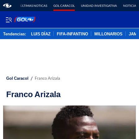
ÚLTIMAS NOTICAS
GOL CARACOL
UNIDAD INVESTIGATIVA
NOTICIAS
Tendencias:
LUIS DÍAZ
FIFA-INFANTINO
MILLONARIOS
JAM
PUBLICIDAD
/
Gol Caracol
Franco Arizala
Franco Arizala