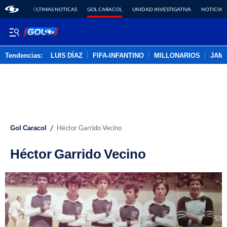
ÚLTIMAS NOTICAS
GOL CARACOL
UNIDAD INVESTIGATIVA
NOTICIAS
Tendencias:
LUIS DÍAZ
FIFA-INFANTINO
MILLONARIOS
JAM
PUBLICIDAD
/
Gol Caracol
Héctor Garrido Vecino
Héctor Garrido Vecino