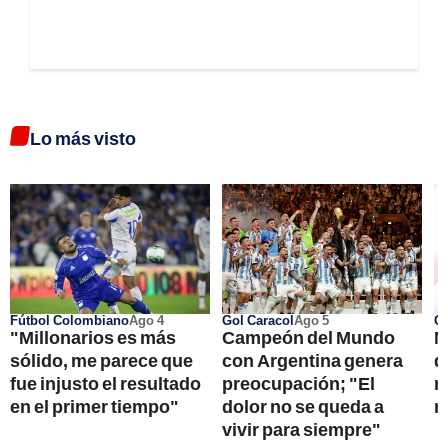
Lo más visto
Fútbol Colombiano
Ago 4
Gol Caracol
Ago 5
Go
"Millonarios es más
Campeón del Mundo
N
sólido, me parece que
con Argentina genera
d
fue injusto el resultado
preocupación; "El
n
en el primer tiempo"
dolor no se queda a
n
vivir para siempre"