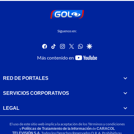
Síguenos en:
facebook
tiktok
instagram
twitter
whatsapp
google
youtube-
Más contenido en
footer
RED DE PORTALES
SERVICIOS CORPORATIVOS
LEGAL
El uso de este sitio web implica la aceptación de los
Términos y condiciones
y
Políticas de Tratamiento de la Información
de
CARACOL
TELEVISIÓN S.A.
Todos los Derechos Reservados D.R.A. Prohibida su