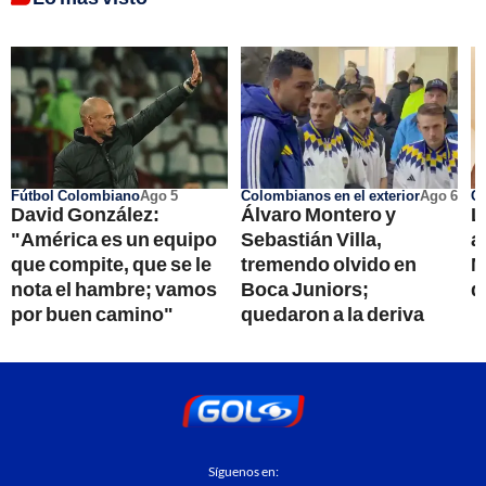
Fútbol Colombiano
Ago 5
Colombianos en el exterior
Ago 6
Co
David González:
Álvaro Montero y
L
"América es un equipo
Sebastián Villa,
a
que compite, que se le
tremendo olvido en
M
nota el hambre; vamos
Boca Juniors;
q
por buen camino"
quedaron a la deriva
Síguenos en: