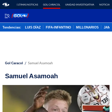
ÚLTIMAS NOTICAS
GOL CARACOL
UNIDAD INVESTIGATIVA
NOTICIAS
Tendencias:
LUIS DÍAZ
FIFA-INFANTINO
MILLONARIOS
JAM
PUBLICIDAD
/
Gol Caracol
Samuel Asamoah
Samuel Asamoah