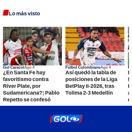
Lo más visto
Gol Caracol
Ago 4
Fútbol Colombiano
Ago 4
Fú
¿En Santa Fe hay
Así quedó la tabla de
D
favoritismo contra
posiciones de la Liga
M
River Plate, por
BetPlay II-2026, tras
F
Sudamericana?; Pablo
Tolima 2-3 Medellín
a
Repetto se confesó
e