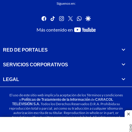
Síguenos en:
facebook
tiktok
instagram
twitter
whatsapp
google
youtube-
Más contenido en
footer
RED DE PORTALES
SERVICIOS CORPORATIVOS
LEGAL
El uso de este sitio web implica la aceptación de los
Términos y condiciones
y
Políticas de Tratamiento de la Información
de
CARACOL
TELEVISIÓN S.A.
Todos los Derechos Reservados D.R.A. Prohibida su
reproducción total o parcial, así como su traducción a cualquier idioma sin
autorización escrita de su titular. Reproduction in whole or in part, or
cl
translation without written permission is prohibited. All rights reserved
2025.