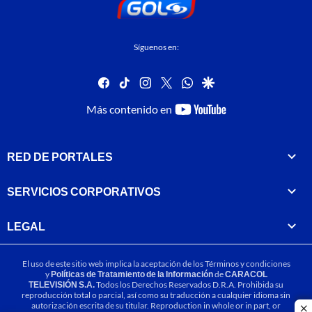
Síguenos en:
facebook
tiktok
instagram
twitter
whatsapp
google
youtube-
Más contenido en
footer
RED DE PORTALES
SERVICIOS CORPORATIVOS
LEGAL
El uso de este sitio web implica la aceptación de los
Términos y condiciones
y
Políticas de Tratamiento de la Información
de
CARACOL
TELEVISIÓN S.A.
Todos los Derechos Reservados D.R.A. Prohibida su
reproducción total o parcial, así como su traducción a cualquier idioma sin
autorización escrita de su titular. Reproduction in whole or in part, or