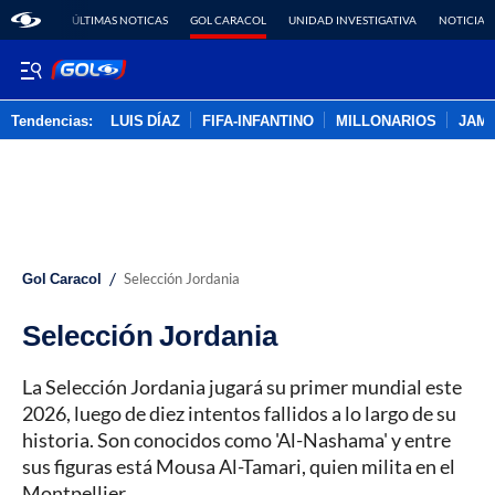
ÚLTIMAS NOTICAS
GOL CARACOL
UNIDAD INVESTIGATIVA
NOTICIAS
Tendencias:
LUIS DÍAZ
FIFA-INFANTINO
MILLONARIOS
JAM
PUBLICIDAD
/
Gol Caracol
Selección Jordania
Selección Jordania
La Selección Jordania jugará su primer mundial este
2026, luego de diez intentos fallidos a lo largo de su
historia. Son conocidos como 'Al-Nashama' y entre
sus figuras está Mousa Al-Tamari, quien milita en el
Montpellier.