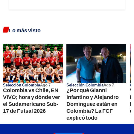
Lo más visto
Selección Colombia
Ago 7
Selección Colombia
Ago 7
Co
Colombia vs Chile, EN
¿Por qué Gianni
V
VIVO; hora y dónde ver
Infantino y Alejandro
D
el Sudamericano Sub-
Domínguez están en
M
17 de Futsal 2026
Colombia? La FCF
e
explicó todo