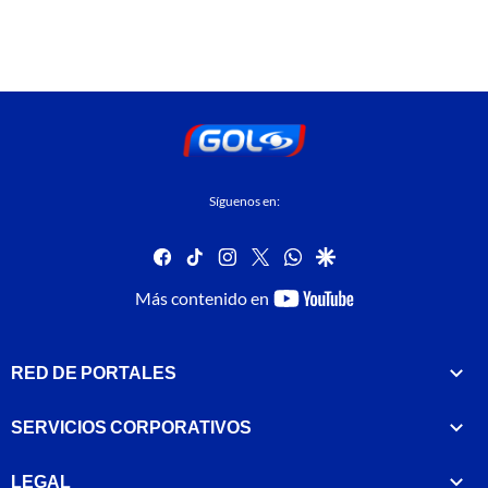
Síguenos en:
facebook
tiktok
instagram
twitter
whatsapp
google
youtube-
Más contenido en
footer
RED DE PORTALES
SERVICIOS CORPORATIVOS
LEGAL