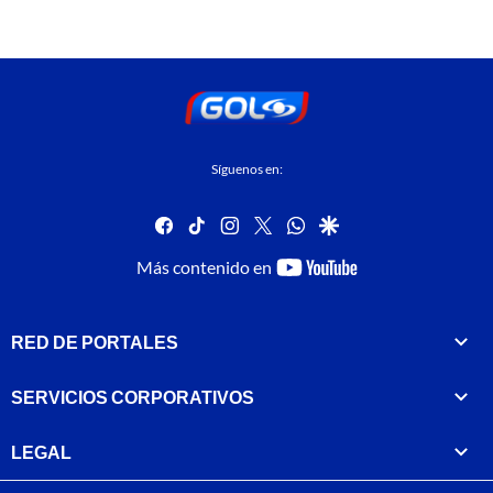
Síguenos en:
facebook
tiktok
instagram
twitter
whatsapp
google
youtube-
Más contenido en
footer
RED DE PORTALES
SERVICIOS CORPORATIVOS
LEGAL