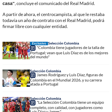
casa"
, concluye el comunicado del Real Madrid.
A partir de ahora, el centrocampista, al que le restaba
todavía un año de contrato con el Real Madrid, podrá
firmar libre con cualquier entidad.
Selección Colombia
Exclusivo
"Colombia tiene jugadores de la talla de
Portugal; vean que Luis Díaz es de los mejores
del mundo"
Selección Colombia
James Rodríguez y Luis Díaz, figuras de
Colombia en el Mundial 2026, y su carrera
atada a Portugal
Selección Colombia
"La Selección Colombia tiene un equipo
completo, con calidad, con jugadores como
Luis Díaz y James"