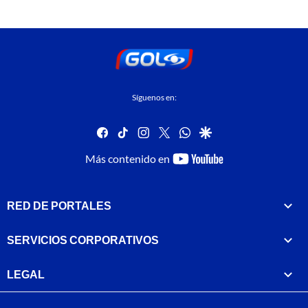
Síguenos en:
facebook
tiktok
instagram
twitter
whatsapp
google
youtube-
Más contenido en
footer
RED DE PORTALES
SERVICIOS CORPORATIVOS
LEGAL